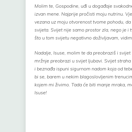
Molim te, Gospodine, uđi u događaje svakodne
izvan mene. Najprije pročisti moju nutrinu. Vj
vezana uz moju otvorenost tvome pohodu, da 
svijeta. Svijet nije samo prostor zla, nego je i
što u tom svijetu negativno doživljavam, vidim,
Nadalje, Isuse, molim te da preobraziš i svijet 
mržnje preobrazi u svijet ljubavi. Svijet straha
i beznađa ispuni sigurnom nadom koja od tebe
bi se, barem u nekim blagoslovljenim trenucima, 
kojem mi živimo. Tada će biti manje mraka, m
Isuse!