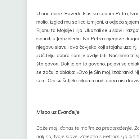
U one dane: Povede Isus sa sobom Petra, Ivana 
molio, izgled mu se lica izmijeni, a odjeća sjaje
Bijahu to Mojsije i Ilija. Ukazali se u slavi i ra
ispuniti u Jeruzalemu. No Petra i njegove drug
njegovu slavu i dva čovjeka koji stajahu uza nj. 
»Učitelju, dobro nam je ovdje biti. Načinimo tri sj
što govori. Dok je on to govorio, pojavi se oblak
se začu iz oblaka: »Ovo je Sin moj, Izabranik! N
sam. Oni su šutjeli i nikomu onih dana nisu kaziva
Misao uz Evanđelje
Bože moj, danas te molim za preobraženje. Zadi
haljina, tvoje slave. Zajedno s Petrom i ja bih h