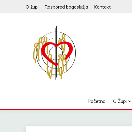
Skip
O župi
Raspored bogoslužja
Kontakt
to
content
Početna
O Župi