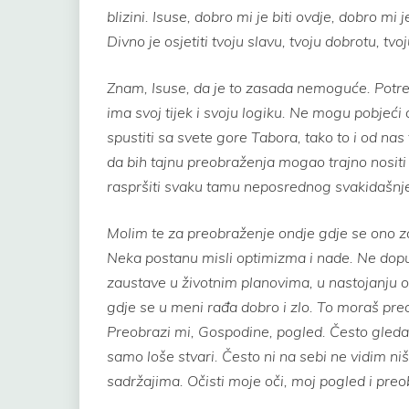
blizini. Isuse, dobro mi je biti ovdje, dobro mi
Divno je osjetiti tvoju slavu, tvoju dobrotu, tv
Znam, Isuse, da je to zasada nemoguće. Potrebn
ima svoj tijek i svoju logiku. Ne mogu pobjeći 
spustiti sa svete gore Tabora, tako to i od na
da bih tajnu preobraženja mogao trajno nositi 
raspršiti svaku tamu neposrednog svakidašnj
Molim te za preobraženje ondje gdje se ono za
Neka postanu misli optimizma i nade. Ne dopu
zaustave u životnim planovima, u nastojanju
gdje se u meni rađa dobro i zlo. To moraš preob
Preobrazi mi, Gospodine, pogled. Često gleda
samo loše stvari. Često ni na sebi ne vidim ni
sadržajima. Očisti moje oči, moj pogled i pre