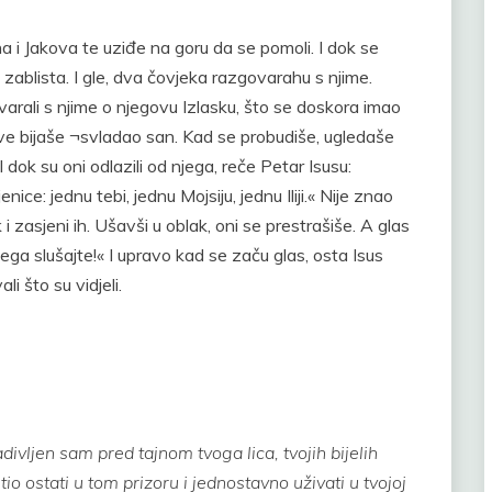
i Jakova te uziđe na goru da se pomoli. I dok se
m zablista. I gle, dva čovjeka razgovarahu s njime.
zgovarali s njime o njegovu Izlasku, što se doskora imao
ove bijaše ¬svladao san. Kad se probudiše, ugledaše
I dok su oni odlazili od njega, reče Petar Isusu:
enice: jednu tebi, jednu Mojsiju, jednu Iliji.« Nije znao
 i zasjeni ih. Ušavši u oblak, oni se prestrašiše. A glas
jega slušajte!« I upravo kad se začu glas, osta Isus
li što su vidjeli.
vljen sam pred tajnom tvoga lica, tvojih bijelih
tio ostati u tom prizoru i jednostavno uživati u tvojoj