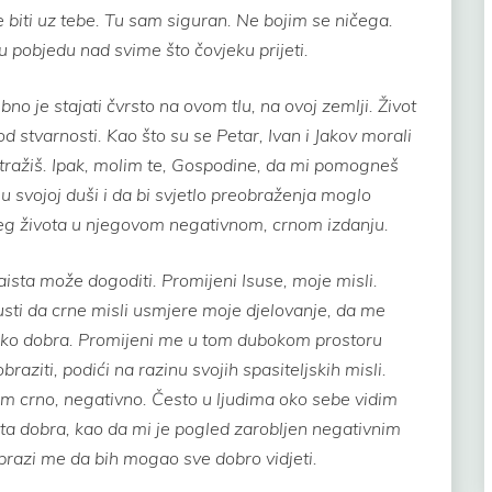
 je biti uz tebe. Tu sam siguran. Ne bojim se ničega.
oju pobjedu nad svime što čovjeku prijeti.
o je stajati čvrsto na ovom tlu, na ovoj zemlji. Život
od stvarnosti. Kao što su se Petar, Ivan i Jakov morali
s tražiš. Ipak, molim te, Gospodine, da mi pomogneš
u svojoj duši i da bi svjetlo preobraženja moglo
eg života u njegovom negativnom, crnom izdanju.
ista može dogoditi. Promijeni Isuse, moje misli.
sti da crne misli usmjere moje djelovanje, da me
 oko dobra. Promijeni me u tom dubokom prostoru
raziti, podići na razinu svojih spasiteljskih misli.
m crno, negativno. Često u ljudima oko sebe vidim
šta dobra, kao da mi je pogled zarobljen negativnim
obrazi me da bih mogao sve dobro vidjeti.