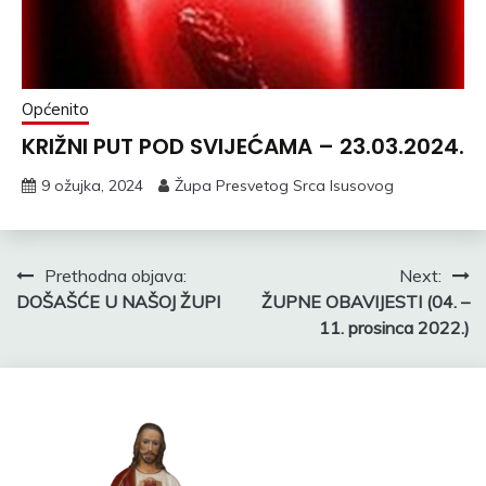
Općenito
KRIŽNI PUT POD SVIJEĆAMA – 23.03.2024.
9 ožujka, 2024
Župa Presvetog Srca Isusovog
Navigacija
Prethodna objava:
Next:
DOŠAŠĆE U NAŠOJ ŽUPI
ŽUPNE OBAVIJESTI (04. –
objava
11. prosinca 2022.)