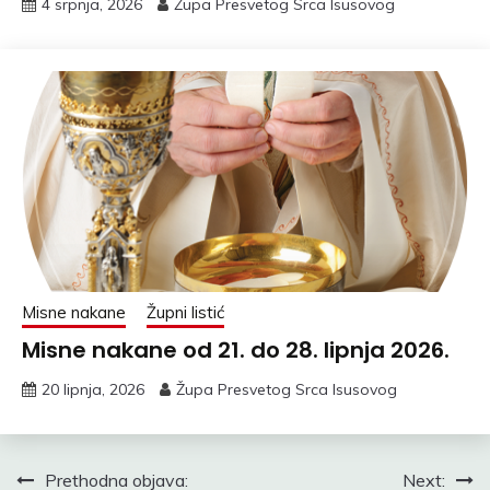
4 srpnja, 2026
Župa Presvetog Srca Isusovog
Misne nakane
Župni listić
Misne nakane od 21. do 28. lipnja 2026.
20 lipnja, 2026
Župa Presvetog Srca Isusovog
Navigacija
Prethodna objava:
Next: