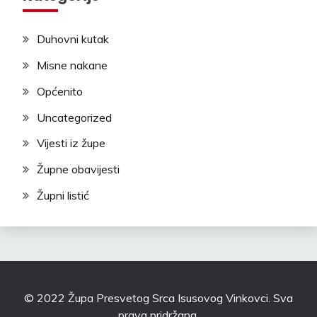
Duhovni kutak
Misne nakane
Općenito
Uncategorized
Vijesti iz župe
Župne obavijesti
Župni listić
© 2022 Župa Presvetog Srca Isusovog Vinkovci. Sva
prava pridržana.