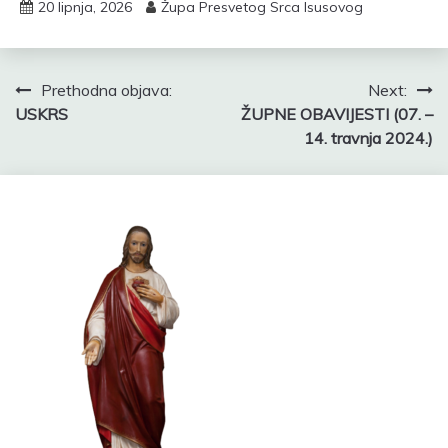
20 lipnja, 2026
Župa Presvetog Srca Isusovog
Navigacija
Prethodna objava:
Next:
USKRS
ŽUPNE OBAVIJESTI (07. –
objava
14. travnja 2024.)