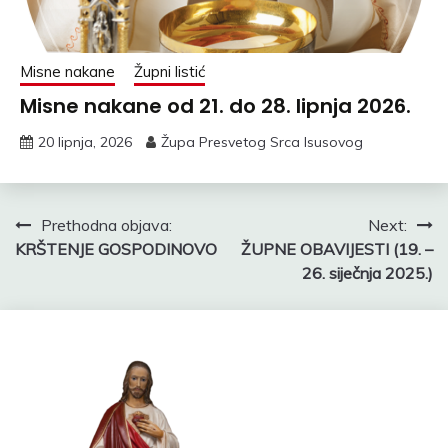
Misne nakane
Župni listić
Misne nakane od 21. do 28. lipnja 2026.
20 lipnja, 2026
Župa Presvetog Srca Isusovog
Navigacija
Prethodna objava:
Next:
KRŠTENJE GOSPODINOVO
ŽUPNE OBAVIJESTI (19. –
objava
26. siječnja 2025.)