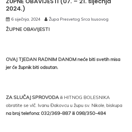
ŽUPNE OBAVIJESTI (07. – 21. siječnja
2024.)
6 siječnja, 2024
Župa Presvetog Srca Isusovog
ŽUPNE OBAVIJESTI
OVAJ TJEDAN RADNIM DANOM neće biti svetih misa
jer će župnik biti odsutan.
ZA SLUČAJ SPROVODA
ili HITNOG BOLESNIKA
obratite se vlč. Ivanu Đakovcu u župu sv. Nikole, biskupa
na broj telefona: 032/369-887 ili 098/350-484