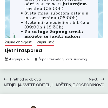
Župne obavijesti
Župni listić
Ljetni raspored
4 srpnja, 2026
Župa Presvetog Srca Isusovog
Navigacija
Prethodna objava:
Next:
NEDJELJA SVETE OBITELJI
KRŠTENJE GOSPODINOVO
objava