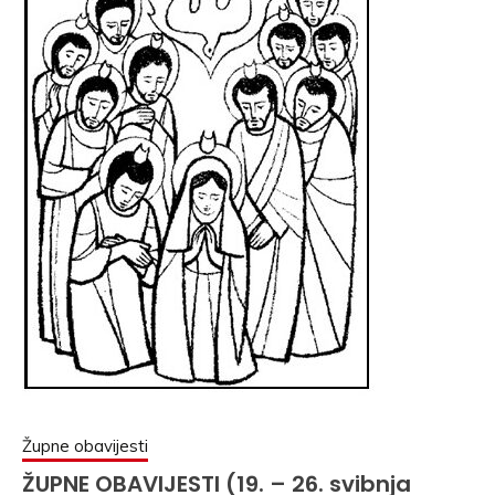
Župne obavijesti
ŽUPNE OBAVIJESTI (19. – 26. svibnja