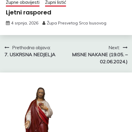
Župne obavijesti
Župni listić
Ljetni raspored
4 srpnja, 2026
Župa Presvetog Srca Isusovog
Navigacija
Prethodna objava:
Next:
7. USKRSNA NEDJELJA
MISNE NAKANE (19.05. –
objava
02.06.2024.)