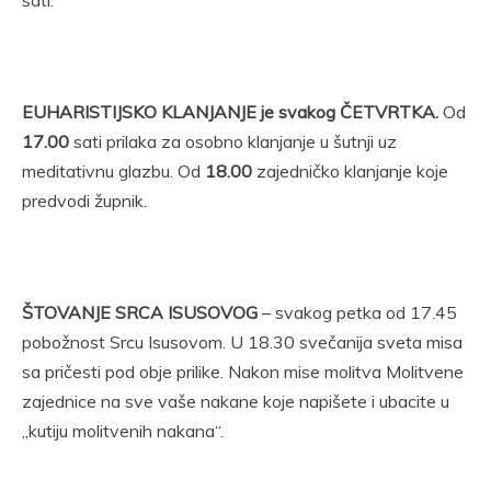
sati.
EUHARISTIJSKO KLANJANJE je svakog ČETVRTKA.
Od
17.00
sati prilaka za osobno klanjanje u šutnji uz
meditativnu glazbu. Od
18.00
zajedničko klanjanje koje
predvodi župnik.
ŠTOVANJE SRCA ISUSOVOG
– svakog petka od 17.45
pobožnost Srcu Isusovom. U 18.30 svečanija sveta misa
sa pričesti pod obje prilike. Nakon mise molitva Molitvene
zajednice na sve vaše nakane koje napišete i ubacite u
„kutiju molitvenih nakana“.