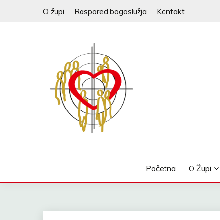
Skip
O župi
Raspored bogoslužja
Kontakt
to
content
Početna
O Župi