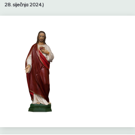
objava
28. siječnja 2024.)